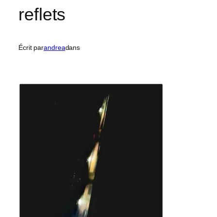
reflets
Écrit par
andrea
dans