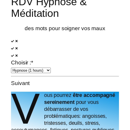
RDV Hypnose &
Méditation
des mots pour soigner vos maux
Choisir :*
Suivant
V
ous pourrez
être accompagné
sereinement
pour vous
débarrasser de vos
problématiques: angoisses,
tristesses, deuils, stress,