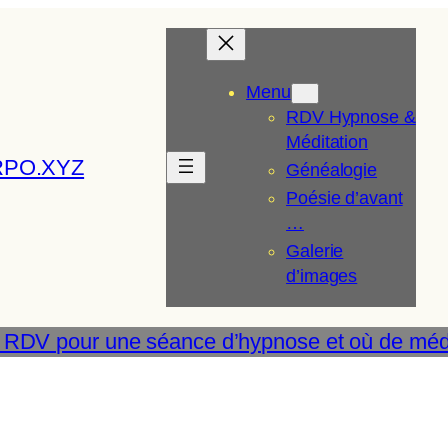
Menu
RDV Hypnose &
Méditation
RPO.XYZ
Généalogie
Poésie d’avant
…
Galerie
d’images
 RDV pour une séance d’hypnose et où de médi