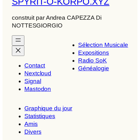
SPYRIT-O-KORPO.XYZ
construit par Andrea CAPEZZA Di
NOTTESGIORGIO
Sélection Musicale
Expositions
Radio SoK
Contact
Généalogie
Nextcloud
Signal
Mastodon
Graphique du jour
Statistiques
Amis
Divers