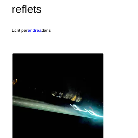
reflets
Écrit par
andrea
dans