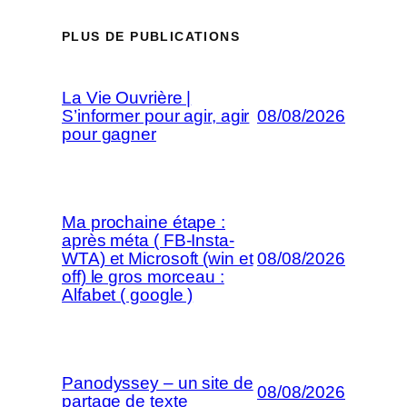
PLUS DE PUBLICATIONS
La Vie Ouvrière |
S’informer pour agir, agir
08/08/2026
pour gagner
Ma prochaine étape :
après méta ( FB-Insta-
WTA) et Microsoft (win et
08/08/2026
off) le gros morceau :
Alfabet ( google )
Panodyssey – un site de
08/08/2026
partage de texte