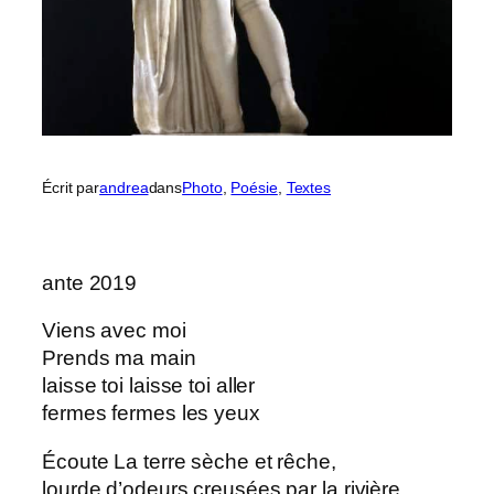
Écrit par
andrea
dans
Photo
, 
Poésie
, 
Textes
ante 2019
Viens avec moi
Prends ma main
laisse toi laisse toi aller
fermes fermes les yeux
Écoute La terre sèche et rêche,
lourde d’odeurs creusées par la rivière,