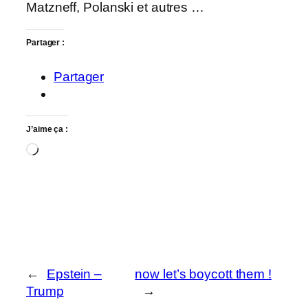
Matzneff, Polanski et autres …
Partager :
Partager
J’aime ça :
Chargement…
←
Epstein –
now let’s boycott them !
Trump
→