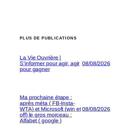
PLUS DE PUBLICATIONS
La Vie Ouvrière |
S’informer pour agir, agir
08/08/2026
pour gagner
Ma prochaine étape :
après méta ( FB-Insta-
WTA) et Microsoft (win et
08/08/2026
off) le gros morceau :
Alfabet ( google )