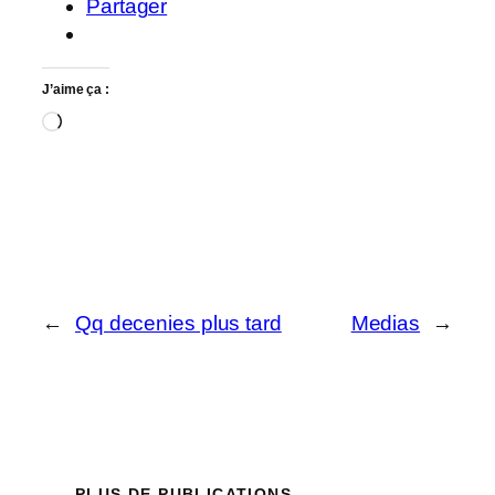
Partager
J’aime ça :
Chargement…
←
Qq decenies plus tard
Medias
→
PLUS DE PUBLICATIONS