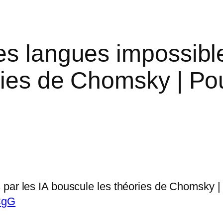
es langues impossible
ries de Chomsky | Po
 par les IA bouscule les théories de Chomsky |
CgG