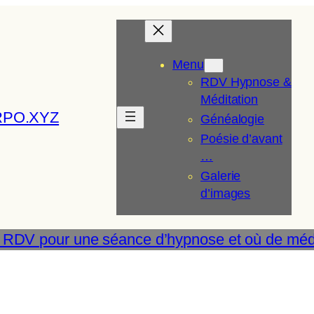
Menu
RDV Hypnose &
Méditation
RPO.XYZ
Généalogie
Poésie d’avant
…
Galerie
d’images
 RDV pour une séance d’hypnose et où de médi