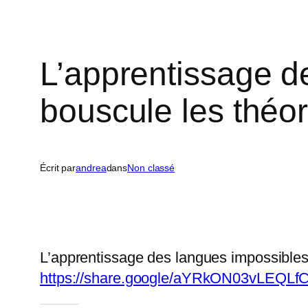
L’apprentissage d
bouscule les théo
Écrit par
andrea
dans
Non classé
L’apprentissage des langues impossibles
https://share.google/aYRkON03vLEQLf