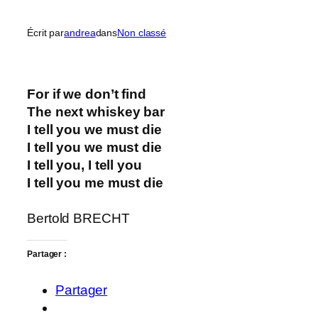
Écrit par
andrea
dans
Non classé
For if we don’t find
The next whiskey bar
I tell you we must die
I tell you we must die
I tell you, I tell you
I tell you me must die
Bertold BRECHT
Partager :
Partager