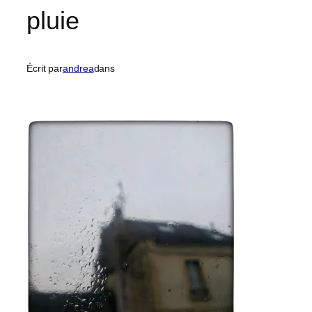
pluie
Écrit par
andrea
dans