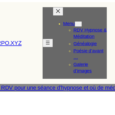
Menu
RDV Hypnose &
Méditation
RPO.XYZ
Généalogie
Poésie d’avant
…
Galerie
d’images
 RDV pour une séance d’hypnose et où de médi