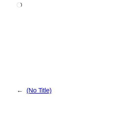
Chargement…
←
(No Title)