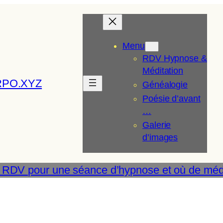
Menu
RDV Hypnose &
Méditation
RPO.XYZ
Généalogie
Poésie d’avant
…
Galerie
d’images
 RDV pour une séance d’hypnose et où de médi