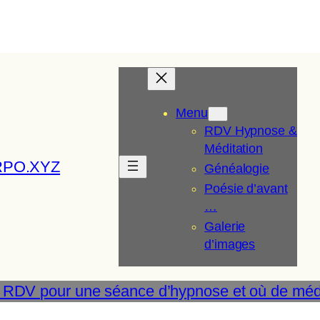
Menu
RDV Hypnose &
Méditation
RPO.XYZ
Généalogie
Poésie d’avant
…
Galerie
d’images
 RDV pour une séance d’hypnose et où de médi