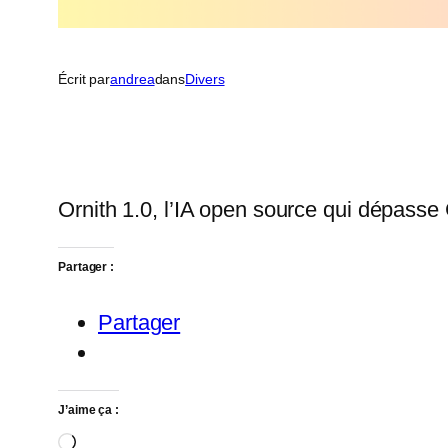
Écrit par
andrea
dans
Divers
Ornith 1.0, l’IA open source qui dépass
Partager :
Partager
J’aime ça :
Chargement…