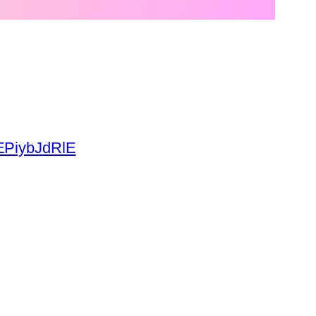
nEPiybJdRlE