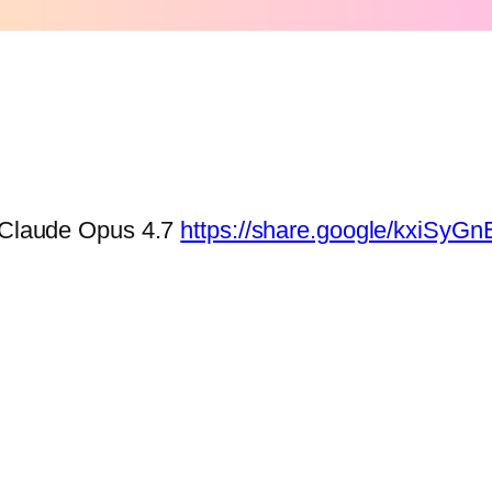
e Claude Opus 4.7
https://share.google/kxiSyG