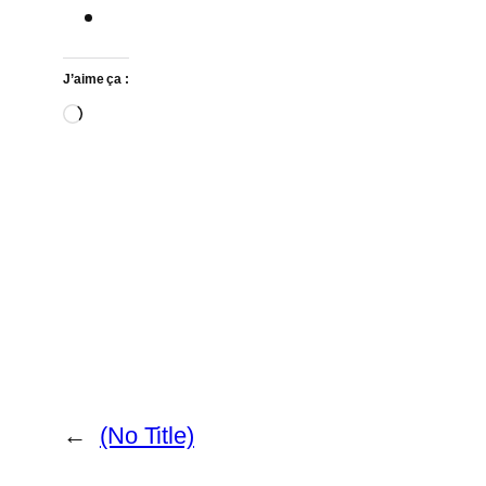
J’aime ça :
Chargement…
←
(No Title)