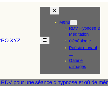
Menu
RDV Hypnose &
Méditation
RPO.XYZ
Généalogie
Poésie d’avant
…
Galerie
d’images
 RDV pour une séance d’hypnose et où de médi