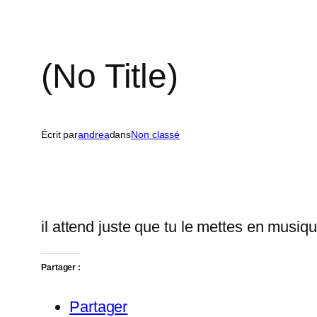
(No Title)
Écrit par
andrea
dans
Non classé
il attend juste que tu le mettes en musiq
Partager :
Partager