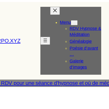
Menu
RDV Hypnose &
Méditation
RPO.XYZ
Généalogie
Poésie d’avant
…
Galerie
d’images
 RDV pour une séance d’hypnose et où de médi