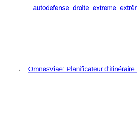
autodefense
droite
extreme
extrê
←
OmnesViae: Planificateur d’itinérair