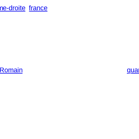
me-droite
france
e Romain
qua