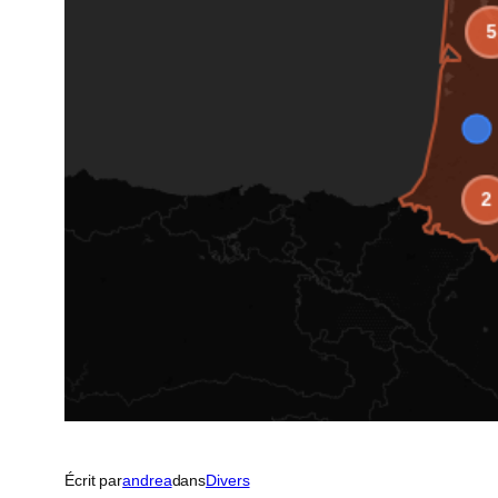
Écrit par
andrea
dans
Divers