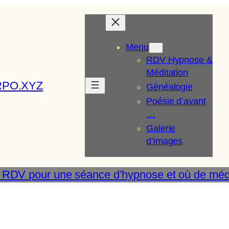
Menu
RDV Hypnose &
Méditation
RPO.XYZ
Généalogie
Poésie d’avant
…
Galerie
d’images
 RDV pour une séance d’hypnose et où de médi