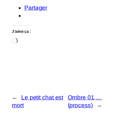
Partager
J’aime ça :
Chargement…
←
Le petit chat est
Ombre 01 …
mort
(process)
→