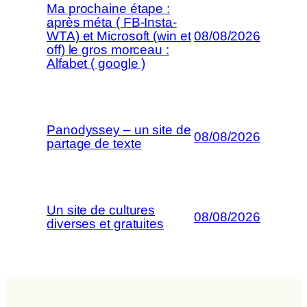
Ma prochaine étape :
après méta ( FB-Insta-
WTA) et Microsoft (win et
08/08/2026
off) le gros morceau :
Alfabet ( google )
Panodyssey – un site de
08/08/2026
partage de texte
Un site de cultures
08/08/2026
diverses et gratuites