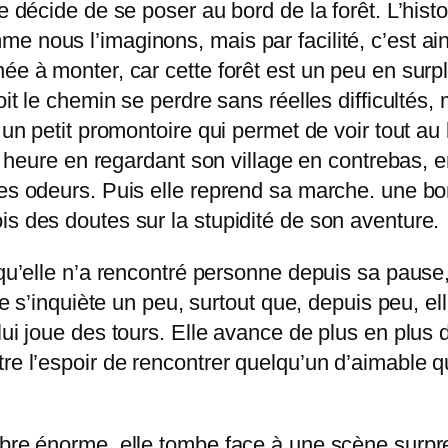
e décide de se poser au bord de la forêt. L’histo
e nous l’imaginons, mais par facilité, c’est a
ée à monter, car cette forêt est un peu en surp
it le chemin se perdre sans réelles difficultés, m
un petit promontoire qui permet de voir tout au l
te heure en regardant son village en contrebas, 
des odeurs. Puis elle reprend sa marche. une bo
is des doutes sur la stupidité de son aventure.
 qu’elle n’a rencontré personne depuis sa pause
le s’inquiète un peu, surtout que, depuis peu, el
 lui joue des tours. Elle avance de plus en pl
e l’espoir de rencontrer quelqu’un d’aimable qui l
rbre énorme, elle tombe face à une scène surpren