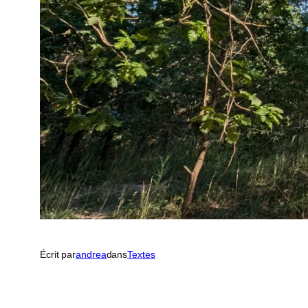
Écrit par
andrea
dans
Textes