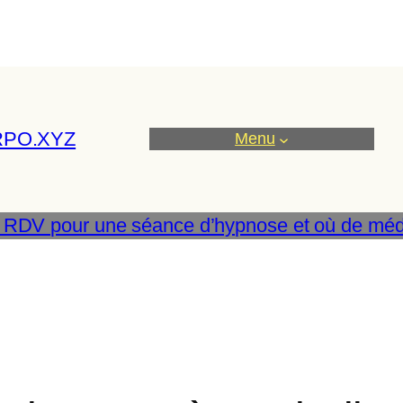
RPO.XYZ
Menu
 RDV pour une séance d’hypnose et où de médi