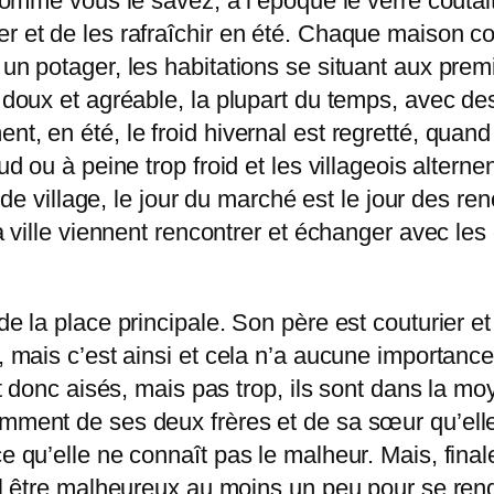
 comme vous le savez, à l’époque le verre coûtait
r et de les rafraîchir en été. Chaque maison co
un potager, les habitations se situant aux premi
t doux et agréable, la plupart du temps, avec de
t, en été, le froid hivernal est regretté, quand
aud ou à peine trop froid et les villageois altern
llage, le jour du marché est le jour des rencon
la ville viennent rencontrer et échanger avec le
de la place principale. Son père est couturier et
, mais c’est ainsi et cela n’a aucune importance 
ont donc aisés, mais pas trop, ils sont dans la m
emment de ses deux frères et de sa sœur qu’elle
ce qu’elle ne connaît pas le malheur. Mais, fin
 il être malheureux au moins un peu pour se ren