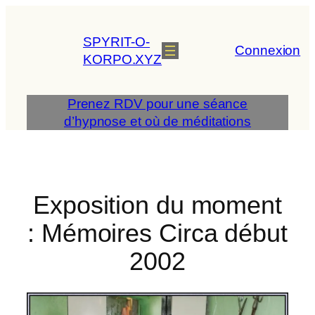
Aller
au
SPYRIT-O-
contenu
Connexion
KORPO.XYZ
Prenez RDV pour une séance
d’hypnose et où de méditations
Exposition du moment
: Mémoires Circa début
2002