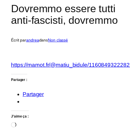
Dovremmo essere tutti
anti-fascisti, dovremmo
Écrit par
andrea
dans
Non classé
https://mamot.fr/@matiu_bidule/116084932228
Partager :
Partager
J’aime ça :
Chargement…