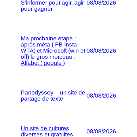
S’informer pour agir, agir
08/08/2026
pour gagner
Ma prochaine étape :
après méta ( FB-Insta-
WTA) et Microsoft (win et
08/08/2026
off) le gros morceau :
Alfabet ( google )
Panodyssey – un site de
08/08/2026
partage de texte
Un site de cultures
08/08/2026
diverses et gratuites