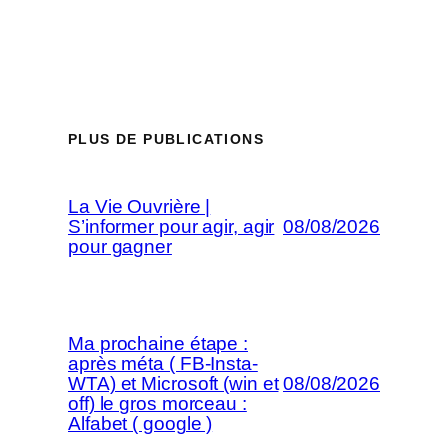
PLUS DE PUBLICATIONS
La Vie Ouvrière |
S’informer pour agir, agir
08/08/2026
pour gagner
Ma prochaine étape :
après méta ( FB-Insta-
WTA) et Microsoft (win et
08/08/2026
off) le gros morceau :
Alfabet ( google )