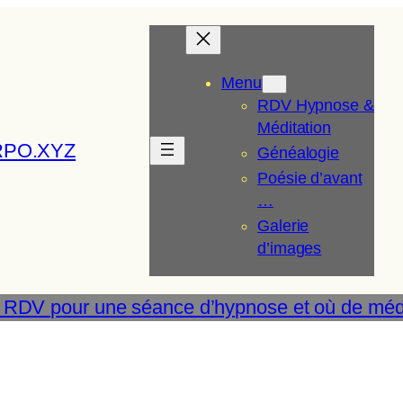
Menu
RDV Hypnose &
Méditation
RPO.XYZ
Généalogie
Poésie d’avant
…
Galerie
d’images
 RDV pour une séance d’hypnose et où de médi