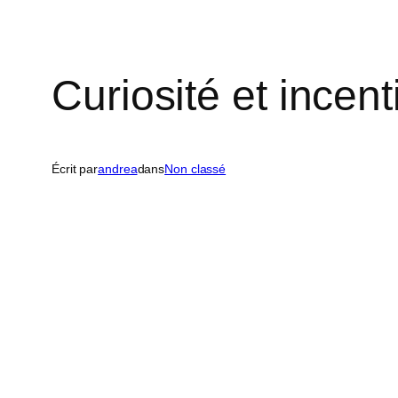
Curiosité et incent
Écrit par
andrea
dans
Non classé