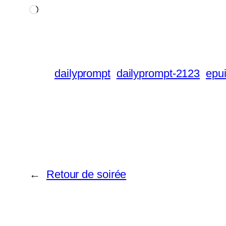
Chargement…
dailyprompt
dailyprompt-2123
epu
←
Retour de soirée