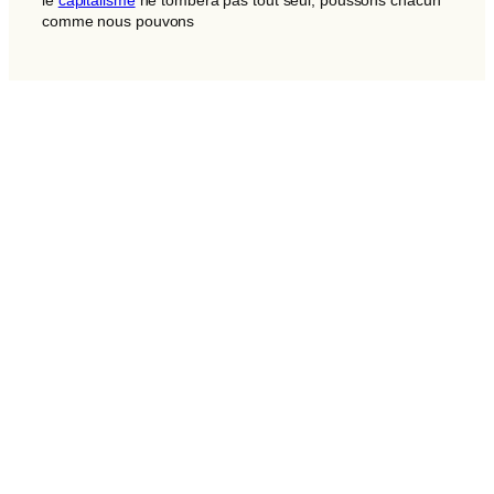
le
capitalisme
ne tombera pas tout seul, poussons chacun
comme nous pouvons