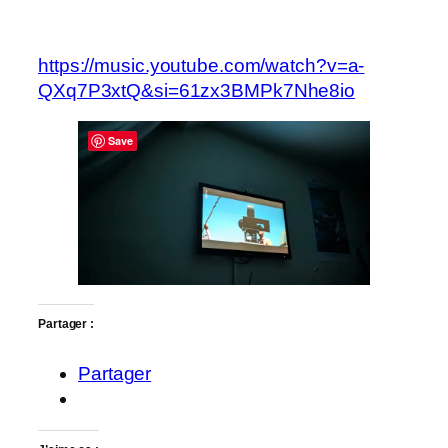
https://music.youtube.com/watch?v=a-
QXq7P3xtQ&si=61zx3BMPk7Nhe8io
Save
Partager :
Partager