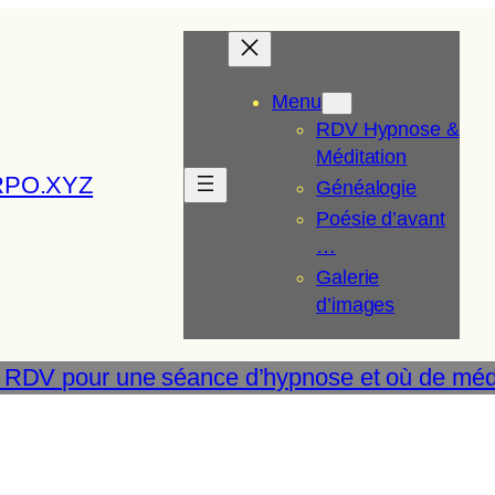
Menu
RDV Hypnose &
Méditation
RPO.XYZ
Généalogie
Poésie d’avant
…
Galerie
d’images
 RDV pour une séance d’hypnose et où de médi