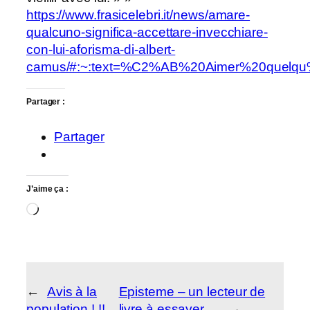
https://www.frasicelebri.it/news/amare-
qualcuno-significa-accettare-invecchiare-
con-lui-aforisma-di-albert-
camus/#:~:text=%C2%AB%20Aimer%20quelq
Partager :
Partager
J’aime ça :
Chargement…
←
Avis à la
Episteme – un lecteur de
population ! !!
livre à essayer …
→