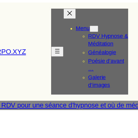
Menu
RDV Hypnose &
Méditation
RPO.XYZ
Généalogie
Poésie d’avant
…
Galerie
d’images
 RDV pour une séance d’hypnose et où de médi