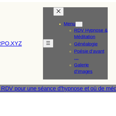
Menu
RDV Hypnose &
Méditation
RPO.XYZ
Généalogie
Poésie d’avant
…
Galerie
d’images
 RDV pour une séance d’hypnose et où de médi