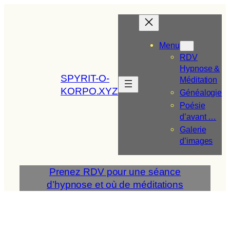
Aller
au
contenu
Menu
RDV
Hypnose &
SPYRIT-O-
Méditation
KORPO.XYZ
Généalogie
Poésie
d’avant …
Galerie
d’images
Prenez RDV pour une séance
d’hypnose et où de méditations