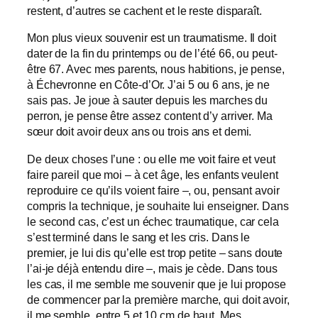
restent, d’autres se cachent et le reste disparaît.
Mon plus vieux souvenir est un traumatisme. Il doit
dater de la fin du printemps ou de l’été 66, ou peut-
être 67. Avec mes parents, nous habitions, je pense,
à Échevronne en Côte-d’Or. J’ai 5 ou 6 ans, je ne
sais pas. Je joue à sauter depuis les marches du
perron, je pense être assez content d’y arriver. Ma
sœur doit avoir deux ans ou trois ans et demi.
De deux choses l’une : ou elle me voit faire et veut
faire pareil que moi – à cet âge, les enfants veulent
reproduire ce qu’ils voient faire –, ou, pensant avoir
compris la technique, je souhaite lui enseigner. Dans
le second cas, c’est un échec traumatique, car cela
s’est terminé dans le sang et les cris. Dans le
premier, je lui dis qu’elle est trop petite – sans doute
l’ai-je déjà entendu dire –, mais je cède. Dans tous
les cas, il me semble me souvenir que je lui propose
de commencer par la première marche, qui doit avoir,
il me semble, entre 5 et 10 cm de haut. Mes