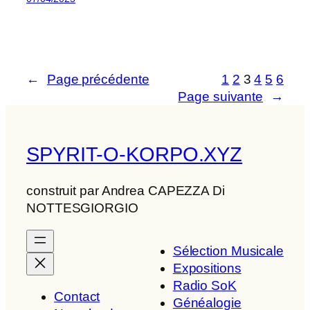
←
Page précédente
1
2
3
4
5
6
Page suivante
→
SPYRIT-O-KORPO.XYZ
construit par Andrea CAPEZZA Di
NOTTESGIORGIO
Sélection Musicale
Expositions
Radio SoK
Contact
Généalogie