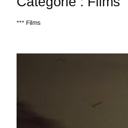
Catégorie :
Films
*** Films