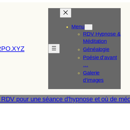
Menu
RDV Hypnose &
Méditation
RPO.XYZ
Généalogie
Poésie d’avant
…
Galerie
d’images
 RDV pour une séance d’hypnose et où de médi