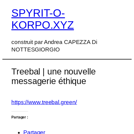
SPYRIT-O-
Aller
au
KORPO.XYZ
contenu
construit par Andrea CAPEZZA Di
NOTTESGIORGIO
Treebal | une nouvelle
messagerie éthique
https://www.treebal.green/
Partager :
Partager