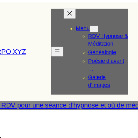
Menu
RDV Hypnose &
Méditation
RPO.XYZ
Généalogie
Poésie d’avant
…
Galerie
d’images
 RDV pour une séance d’hypnose et où de médi