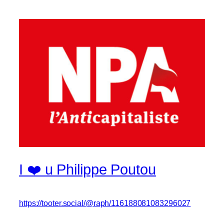
I ❤️ u Philippe Poutou
https://tooter.social/@raph/116188081083296027