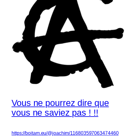
Vous ne pourrez dire que
vous ne saviez pas ! !!
https://boitam.eu/@joachim/116803597063474460