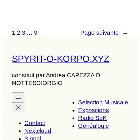
1
2
3
…
9
Page suivante
→
SPYRIT-O-KORPO.XYZ
construit par Andrea CAPEZZA Di
NOTTESGIORGIO
Sélection Musicale
Expositions
Radio SoK
Contact
Généalogie
Nextcloud
Signal