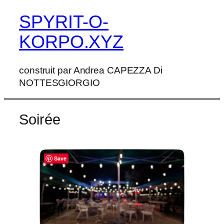
SPYRIT-O-
Aller
au
KORPO.XYZ
contenu
construit par Andrea CAPEZZA Di
NOTTESGIORGIO
Soirée
Save