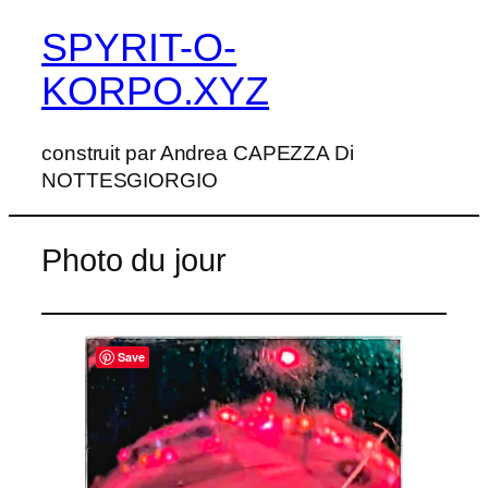
SPYRIT-O-
Aller
au
KORPO.XYZ
contenu
construit par Andrea CAPEZZA Di
NOTTESGIORGIO
Photo du jour
Save