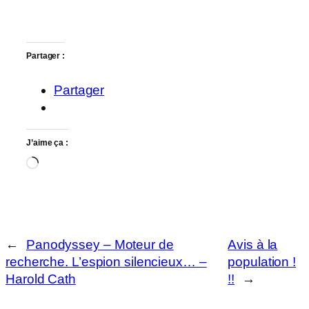
Partager :
Partager
J’aime ça :
Chargement…
←
Panodyssey – Moteur de
Avis à la
recherche. L’espion silencieux… –
population !
Harold Cath
!!
→