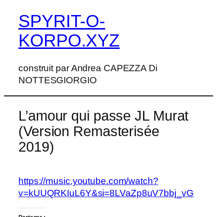
SPYRIT-O-
Aller
au
KORPO.XYZ
contenu
construit par Andrea CAPEZZA Di
NOTTESGIORGIO
L’amour qui passe JL Murat
(Version Remasterisée
2019)
https://music.youtube.com/watch?
v=kUUQRKIuL6Y&si=8LVaZp8uV7bbj_vG