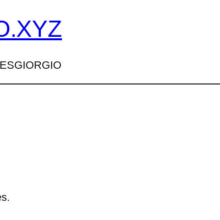
O.XYZ
TTESGIORGIO
s.