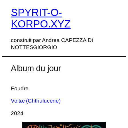
SPYRIT-O-
Aller
au
KORPO.XYZ
contenu
construit par Andrea CAPEZZA Di
NOTTESGIORGIO
Album du jour
Foudre
Voltæ (Chthulucene)
2024